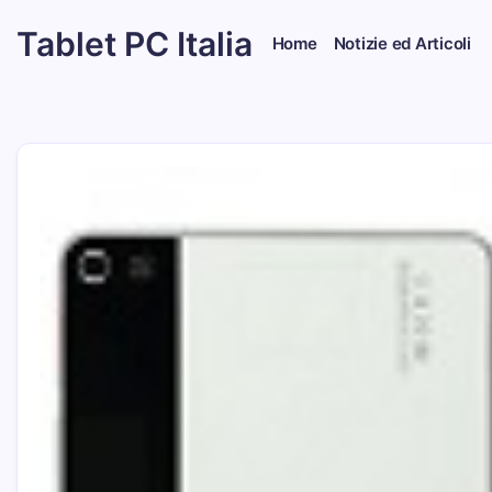
Skip
Tablet PC Italia
to
Home
Notizie ed Articoli
content
Dal
2003
dedicato
esclusivamente
ai
Tablet
PC