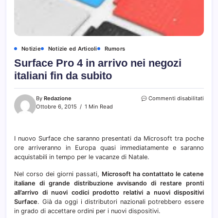
Notizie
Notizie ed Articoli
Rumors
Surface Pro 4 in arrivo nei negozi
italiani fin da subito
su
By
Redazione
Commenti disabilitati
Surfa
Ottobre 6, 2015
1 Min Read
Pro
4
in
I nuovo Surface che saranno presentati da Microsoft tra poche
arrivo
ore arriveranno in Europa quasi immediatamente e saranno
nei
nego
acquistabili in tempo per le vacanze di Natale.
italia
fin
Nel corso dei giorni passati,
Microsoft ha contattato le catene
da
italiane di grande distribuzione avvisando di restare pronti
subit
all’arrivo di nuovi codici prodotto relativi a nuovi dispositivi
Surface
. Già da oggi i distributori nazionali potrebbero essere
in grado di accettare ordini per i nuovi dispositivi.