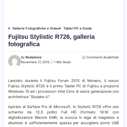
Gallerie Fotografiche e Video
Tablet PC e Guide
Fujitsu Stylistic R726, galleria
fotografica
su
By
Redazione
Commenti disabilitati
Fujit
Novembre 17, 2015
1 Min Read
Stylis
R726,
galler
Lanciato durante il Fujitsu Forum 2015 di Monaco, il nuovo
fotog
Fujitsu Stylistic R726 è il primo Tablet PC di Fujitsu a proporre
Windows 10 ed i processori Intel Core di sesta generazione con
architettura “Skylake-U”.
Ispirato al Surface Pro di Microsoft, lo Stylistic R726 offre uno
schermo da 12,5 pollici Full HD (formato 16:9) con
digitalizzatore Wacom EMR; la scocca in lega di magnesio e
alluminio è sufficientemente spessa per accogliere porte USB