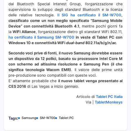
dal Bluetooth Special Interest Group, l’organizzazione che
supervisiona lo sviluppo degli
standard
Bluetooth e la licenza
delle relative tecnologie.
Il SIG ha certificato il SM-W700
,
classificato come un non meglio specificato “Samsung Mobile
Device” con connettività Bluetooth 4.1
, mentre pochi giorni fa
la
WiFi Alliance
, l’organizzazione dietro gli
standard
WiFi 802.11,
ha certificato il Samsung SM-W700
in veste di Tablet PC con
Windows 10 e connettività WiFi
dual-band
802.11a/b/g/n/ac
.
Secondo voci prive di fonti, il nuovo Samsung dovrebbe essere
un dispositivo da 12 pollici, basato su processore Intel Core M
con schermo ad altissima risoluzione e Samsung Pen (il che
significa tecnologia Wacom EMR)
. Il valore delle prime unità
pre-produzione sono compatibili con queste voci.
E’ altamente probabile che
il nuovo tablet venga presentato al
CES 2016
di Las Vegas a inizio gennaio.
Articolo di
Tablet PC Italia
Via |
TabletMonkeys
Samsung
SM-W700
Tablet PC
Tags: