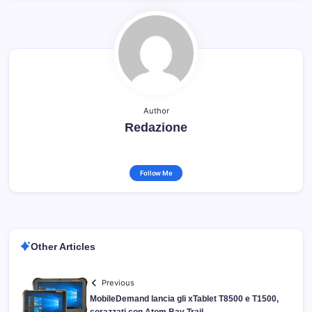
Author
Redazione
Follow Me
Other Articles
Previous
MobileDemand lancia gli xTablet T8500 e T1500,