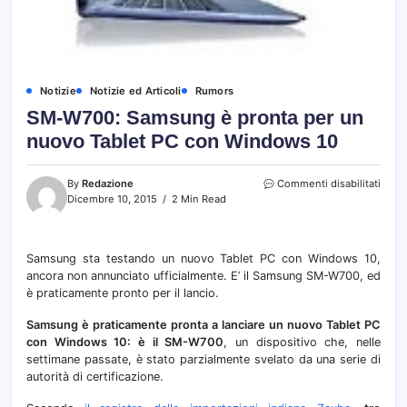
Notizie
Notizie ed Articoli
Rumors
SM-W700: Samsung è pronta per un
nuovo Tablet PC con Windows 10
su
By
Redazione
Commenti disabilitati
SM-
Dicembre 10, 2015
2 Min Read
W700
Sams
è
Samsung sta testando un nuovo Tablet PC con Windows 10,
pront
ancora non annunciato ufficialmente. E’ il Samsung SM-W700, ed
per
un
è praticamente pronto per il lancio.
nuov
Table
Samsung è praticamente pronta a lanciare un nuovo Tablet PC
PC
con Windows 10: è il SM-W700
, un dispositivo che, nelle
con
settimane passate, è stato parzialmente svelato da una serie di
Wind
autorità di certificazione.
10