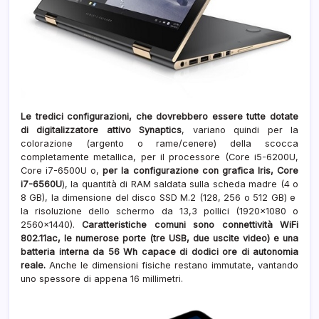
Le tredici configurazioni, che dovrebbero essere tutte dotate
di digitalizzatore attivo Synaptics
, variano quindi per la
colorazione (argento o rame/cenere) della scocca
completamente metallica, per il processore (Core i5-6200U,
Core i7-6500U o,
per la configurazione con grafica Iris, Core
i7-6560U
), la quantità di RAM saldata sulla scheda madre (4 o
8 GB), la dimensione del disco SSD M.2 (128, 256 o 512 GB) e
la risoluzione dello schermo da 13,3 pollici (1920×1080 o
2560×1440).
Caratteristiche comuni sono connettività WiFi
802.11ac, le numerose porte (tre USB, due uscite video) e una
batteria interna da 56 Wh capace di dodici ore di autonomia
reale.
Anche le dimensioni fisiche restano immutate, vantando
uno spessore di appena 16 millimetri.