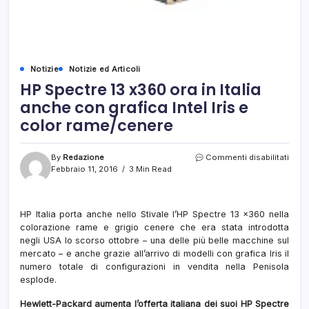
Notizie
Notizie ed Articoli
HP Spectre 13 x360 ora in Italia
anche con grafica Intel Iris e
color rame/cenere
su
By
Redazione
Commenti disabilitati
HP
Febbraio 11, 2016
3 Min Read
Spec
13
x360
HP Italia porta anche nello Stivale l’HP Spectre 13 x360 nella
ora
colorazione rame e grigio cenere che era stata introdotta
in
Italia
negli USA lo scorso ottobre – una delle più belle macchine sul
anch
mercato – e anche grazie all’arrivo di modelli con grafica Iris il
con
numero totale di configurazioni in vendita nella Penisola
grafi
esplode.
Intel
Iris
Hewlett-Packard aumenta l’offerta italiana dei suoi HP Spectre
e