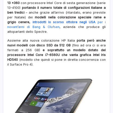
13 x360
con processore Intel Core di sesta generazione (serie
color
13-4100)
portando il numero totale di configurazioni italiane a
rame
ben tredici
– anche grazie all’arrivo (ritardato, erano previste
per Natale) dei
modelli nella colorazione speciale rame e
grigio cenere,
introdotti lo scorso ottobre negli USA
per i
novant’anni di Bang & Olufsen
, azienda che produce gli
altoparlanti dello Spectre.
Assieme alla nuova colorazione HP Italia
porta però anche
nuovi modelli con disco SSD da 512 GB
(fino ad ora ci si era
fermati a 256 GB)
e soprattutto un modello dotato del
processore Intel Core i7-6560U che vanta grafica Intel Iris
HD540
(modello che quindi si pone in diretta concorrenza con
il Surface Pro 4).