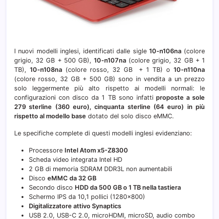
I nuovi modelli inglesi, identificati dalle sigle
10-n106na
(colore
grigio, 32 GB + 500 GB),
10-n107na
(colore grigio, 32 GB + 1
TB),
10-n108na
(colore rosso, 32 GB + 1 TB) o
10-n110na
(colore rosso, 32 GB + 500 GB) sono in vendita a un prezzo
solo leggermente più alto rispetto ai modelli normali: le
configurazioni con disco da 1 TB sono infatti
proposte a sole
279 sterline (360 euro), cinquanta sterline (64 euro) in più
rispetto al modello base
dotato del solo disco eMMC.
Le specifiche complete di questi modelli inglesi evidenziano:
Processore
Intel Atom x5-Z8300
Scheda video integrata Intel HD
2 GB di memoria SDRAM DDR3L non aumentabili
Disco
eMMC da 32 GB
Secondo disco
HDD da 500 GB o 1 TB nella tastiera
Schermo IPS da 10,1 pollici (1280×800)
Digitalizzatore attivo Synaptics
USB 2.0, USB-C 2.0, microHDMI, microSD, audio combo