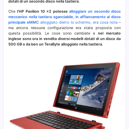
dotati di un secondo disco nella tastiera
.
Unito
Che
l’HP Pavilion 10 x2 potesse
alloggiare un secondo disco
meccanico nella tastiera sganciabile, in affiancamento al disco
principale eMMC
alloggiato dietro lo schermo, era cosa nota
–
ma ancora nessuna configurazione era stata proposta con
questa possibilità. Le cose sono cambiate e
nel mercato
inglese sono ora in vendita diversi modelli dotati di un disco da
500 GB o da ben un TeraByte alloggiato nella tastiera.