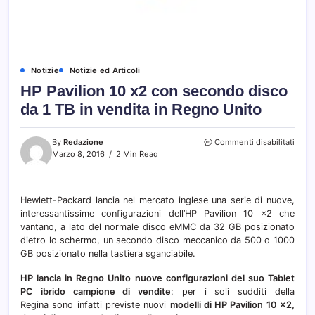
Notizie
Notizie ed Articoli
HP Pavilion 10 x2 con secondo disco
da 1 TB in vendita in Regno Unito
su
By
Redazione
Commenti disabilitati
HP
Marzo 8, 2016
2 Min Read
Pavil
10
x2
Hewlett-Packard lancia nel mercato inglese una serie di nuove,
con
interessantissime configurazioni dell’HP Pavilion 10 x2 che
seco
disco
vantano, a lato del normale disco eMMC da 32 GB posizionato
da
dietro lo schermo, un secondo disco meccanico da 500 o 1000
1
GB posizionato nella tastiera sganciabile.
TB
in
HP lancia in Regno Unito nuove configurazioni del suo Tablet
vendi
PC ibrido campione di vendite
: per i soli sudditi della
in
Regina sono infatti previste nuovi
modelli di HP Pavilion 10 x2,
Regn