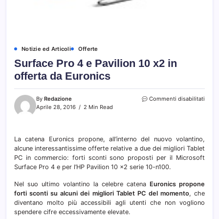
Notizie ed Articoli
Offerte
Surface Pro 4 e Pavilion 10 x2 in
offerta da Euronics
su
By
Redazione
Commenti disabilitati
Surfa
Aprile 28, 2016
2 Min Read
Pro
4
e
La catena Euronics propone, all’interno del nuovo volantino,
Pavil
alcune interessantissime offerte relative a due dei migliori Tablet
10
x2
PC in commercio: forti sconti sono proposti per il Microsoft
in
Surface Pro 4 e per l’HP Pavilion 10 x2 serie 10-n100.
offer
da
Nel suo ultimo volantino la celebre catena
Euronics propone
Euron
forti sconti su alcuni dei migliori Tablet PC del momento
, che
diventano molto più accessibili agli utenti che non vogliono
spendere cifre eccessivamente elevate.