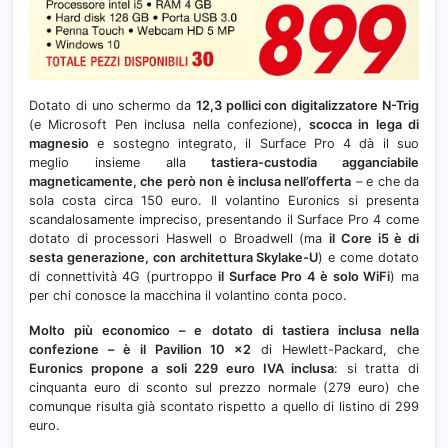
Dotato di uno schermo da
12,3 pollici con digitalizzatore N-Trig
(e Microsoft Pen inclusa nella confezione),
scocca in lega di
magnesio
e sostegno integrato, il Surface Pro 4 dà il suo
meglio insieme alla
tastiera-custodia agganciabile
magneticamente, che però non è inclusa nell’offerta
– e che da
sola costa circa 150 euro. Il volantino Euronics si presenta
scandalosamente impreciso, presentando il Surface Pro 4 come
dotato di processori Haswell o Broadwell (ma
il Core i5 è di
sesta generazione, con architettura Skylake-U
) e come dotato
di connettività 4G (purtroppo
il Surface Pro 4 è solo WiFi
) ma
per chi conosce la macchina il volantino conta poco.
Molto più economico – e dotato di tastiera inclusa nella
confezione – è il Pavilion 10 x2
di Hewlett-Packard, che
Euronics propone a soli 229 euro IVA inclusa
: si tratta di
cinquanta euro di sconto sul prezzo normale (279 euro) che
comunque risulta già scontato rispetto a quello di listino di 299
euro.