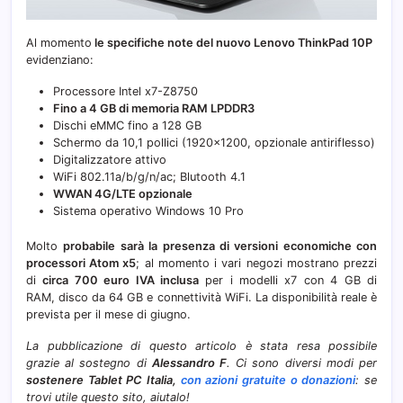
Al momento
le specifiche note del nuovo Lenovo ThinkPad 10P
evidenziano:
Processore Intel x7-Z8750
Fino a 4 GB di memoria RAM LPDDR3
Dischi eMMC fino a 128 GB
Schermo da 10,1 pollici (1920×1200, opzionale antiriflesso)
Digitalizzatore attivo
WiFi 802.11a/b/g/n/ac; Blutooth 4.1
WWAN 4G/LTE opzionale
Sistema operativo Windows 10 Pro
Molto
probabile sarà la presenza di versioni economiche con
processori Atom x5
; al momento i vari negozi mostrano prezzi
di
circa 700 euro IVA inclusa
per i modelli x7 con 4 GB di
RAM, disco da 64 GB e connettività WiFi. La disponibilità reale è
prevista per il mese di giugno.
La pubblicazione di questo articolo è stata resa possibile
grazie al sostegno di
Alessandro F
. Ci sono diversi modi per
sostenere Tablet PC Italia,
con azioni gratuite o donazioni
: se
trovi utile questo sito, aiutalo!