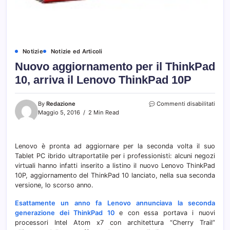
Notizie
Notizie ed Articoli
Nuovo aggiornamento per il ThinkPad
10, arriva il Lenovo ThinkPad 10P
su
By
Redazione
Commenti disabilitati
Nuov
Maggio 5, 2016
2 Min Read
aggi
per
il
Lenovo è pronta ad aggiornare per la seconda volta il suo
Thin
Tablet PC ibrido ultraportatile per i professionisti: alcuni negozi
10,
arriva
virtuali hanno infatti inserito a listino il nuovo Lenovo ThinkPad
il
10P, aggiornamento del ThinkPad 10 lanciato, nella sua seconda
Leno
versione, lo scorso anno.
Thin
10P
Esattamente un anno fa Lenovo annunciava la seconda
generazione dei ThinkPad 10
e con essa portava i nuovi
processori Intel Atom x7 con architettura “Cherry Trail”