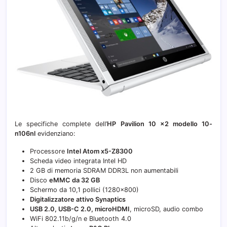
Le specifiche complete dell’
HP Pavilion 10 x2 modello 10-
n106nl
evidenziano:
Processore
Intel Atom x5-Z8300
Scheda video integrata Intel HD
2 GB di memoria SDRAM DDR3L non aumentabili
Disco
eMMC da 32 GB
Schermo da 10,1 pollici (1280×800)
Digitalizzatore attivo Synaptics
USB 2.0, USB-C 2.0, microHDMI
, microSD, audio combo
WiFi 802.11b/g/n e Bluetooth 4.0