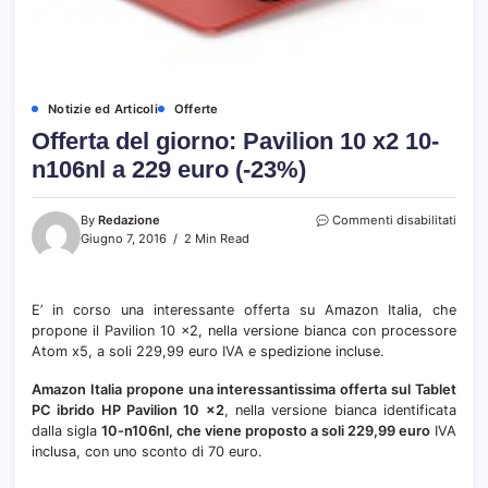
Notizie ed Articoli
Offerte
Offerta del giorno: Pavilion 10 x2 10-
n106nl a 229 euro (-23%)
su
By
Redazione
Commenti disabilitati
Offer
Giugno 7, 2016
2 Min Read
del
giorn
Pavil
E’ in corso una interessante offerta su Amazon Italia, che
10
propone il Pavilion 10 x2, nella versione bianca con processore
x2
10-
Atom x5, a soli 229,99 euro IVA e spedizione incluse.
n106n
a
Amazon Italia propone una interessantissima offerta sul Tablet
229
PC ibrido HP Pavilion 10 x2
, nella versione bianca identificata
euro
dalla sigla
10-n106nl, che viene proposto a soli 229,99 euro
IVA
(-23%
inclusa, con uno sconto di 70 euro.