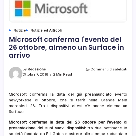
Notizie
Notizie ed Articoli
Microsoft conferma l'evento del
26 ottobre, almeno un Surface in
arrivo
su
By
Redazione
Commenti disabilitati
Micr
Ottobre 7, 2016
2 Min Read
conf
l'eve
del
Microsoft conferma la data del già preannunciato evento
26
newyorkese di ottobre, che si terrà nella Grande Mela
ottob
alme
mercoledì 26. Tra i dispositivi attesi c’è anche almeno un
un
Surface.
Surf
in
Microsoft conferma la data del 26 ottobre per l’evento di
arriv
presentazione dei suoi nuovi dispositivi
: tra due settimane la
società fondata da Bill Gates mostrerà alla stampa radunata a