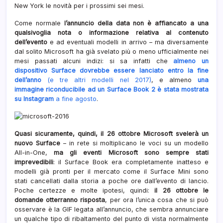
New York le novità per i prossimi sei mesi.
Come normale
l’annuncio della data non è affiancato a una
qualsivoglia nota o informazione relativa al contenuto
dell’evento
e ad eventuali modelli in arrivo – ma diversamente
dal solito Microsoft ha già svelato più o meno ufficialmente nei
mesi passati alcuni indizi: si sa infatti che
almeno un
dispositivo Surface dovrebbe essere lanciato entro la fine
dell’anno
(e tre altri modelli nel 2017)
, e almeno
una
immagine riconducibile ad un Surface Book 2 è stata mostrata
su Instagram
a fine agosto
.
Quasi sicuramente, quindi, il 26 ottobre Microsoft svelerà un
nuovo Surface
– in rete si moltiplicano le voci su un modello
All-in-One,
ma gli eventi Microsoft sono sempre stati
imprevedibili
: il Surface Book era completamente inatteso e
modelli già pronti per il mercato come il Surface Mini sono
stati cancellati dalla storia a poche ore dall’evento di lancio.
Poche certezze e molte ipotesi, quindi:
il 26 ottobre le
domande otterranno risposta
, per ora l’unica cosa che si può
osservare è la GIF legata all’annuncio, che sembra annunciare
un qualche tipo di ribaltamento del punto di vista normalmente