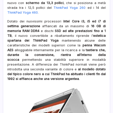
nuovo con
schermo da 13,3 pollici
, che si posiziona a metà
strada tra i 12,5 pollici del
ThinkPad Yoga 260
ed i 14 del
ThinkPad Yoga 460.
Dotato dei nuovissimi processori
Intel Core i3, i5 ed i7 di
settima generazione
affiancati da un massimo di
16 GB di
memoria RAM DDR4
e dischi
SSD ad alte prestazioni fino a 1
TB
, il nuovo convertibile a ribaltamento riprende l’
estetica
spartana dei ThinkPad Yoga
mantenendo alcune delle
caratteristiche dei modelli superiori come la
penna Wacom
AES
alloggiabile internamente per la ricarica e la
tastiera che,
durante la conversione, rientra all’interno della
scocca
permettendo una stabilità superiore in modalità
presentazione. A differenza dei ThinkPad normali viene però
introdotta una seconda variante di colore e
al modello dotato
del tipico colore nero a cui ThinkPad ha abituato i clienti fin dal
1992 si affianca anche una versione argentea
.