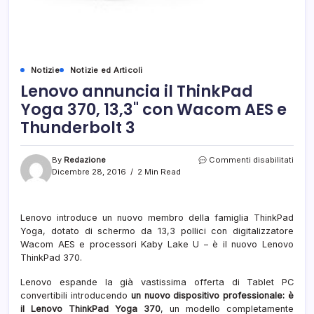
Notizie
Notizie ed Articoli
Lenovo annuncia il ThinkPad
Yoga 370, 13,3" con Wacom AES e
Thunderbolt 3
su
By
Redazione
Commenti disabilitati
Leno
Dicembre 28, 2016
2 Min Read
annu
il
Thin
Lenovo introduce un nuovo membro della famiglia ThinkPad
Yoga
Yoga, dotato di schermo da 13,3 pollici con digitalizzatore
370,
13,3"
Wacom AES e processori Kaby Lake U – è il nuovo Lenovo
con
ThinkPad 370.
Wac
AES
Lenovo espande la già vastissima offerta di Tablet PC
e
convertibili introducendo
un nuovo dispositivo professionale: è
Thun
il Lenovo ThinkPad Yoga 370
, un modello completamente
3