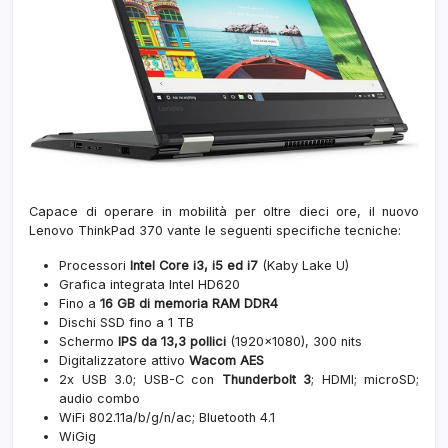
Capace di operare in mobilità per oltre dieci ore, il nuovo
Lenovo ThinkPad 370 vante le seguenti specifiche tecniche:
Processori
Intel Core i3, i5 ed i7
(Kaby Lake U)
Grafica integrata Intel HD620
Fino a
16 GB di memoria RAM DDR4
Dischi SSD fino a 1 TB
Schermo
IPS da 13,3 pollici
(1920×1080), 300 nits
Digitalizzatore attivo
Wacom AES
2x USB 3.0; USB-C con
Thunderbolt 3
; HDMI; microSD;
audio combo
WiFi 802.11a/b/g/n/ac; Bluetooth 4.1
WiGig