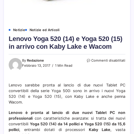
Notizie
Notizie ed Articoli
Lenovo Yoga 520 (14) e Yoga 520 (15)
in arrivo con Kaby Lake e Wacom
su
By
Redazione
Commenti disabilitati
Leno
Febbraio 13, 2017
1 Min Read
Yoga
520
(14)
Lenovo sarebbe pronta al lancio di due nuovi Tablet PC
e
convertibili della serie Yoga 500: sono in arrivo i nuovi Yoga
Yoga
520
520 (14) e Yoga 520 (15), con Kaby Lake e anche penna
(15)
Wacom.
in
arrivo
Lenovo è pronta al lancio di due nuovi Tablet PC non
con
professionali
con caratteristiche avanzate: si tratta dei nuovi
Kaby
convertibili
Yoga 520 (14) da 14 pollici e Yoga 520 (15) da 15,6
Lake
pollici
, entrambi dotati di processori
Kaby Lake
, vasta
e