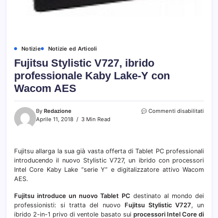
Notizie
Notizie ed Articoli
Fujitsu Stylistic V727, ibrido
professionale Kaby Lake-Y con
Wacom AES
su
By
Redazione
Commenti disabilitati
Fujit
Aprile 11, 2018
3 Min Read
Stylis
V727,
ibrid
Fujitsu allarga la sua già vasta offerta di Tablet PC professionali
profe
introducendo il nuovo Stylistic V727, un ibrido con processori
Kaby
Lake-
Intel Core Kaby Lake “serie Y” e digitalizzatore attivo Wacom
Y
AES.
con
Wac
Fujitsu introduce un nuovo Tablet PC
destinato al mondo dei
AES
professionisti: si tratta del nuovo
Fujitsu Stylistic V727
, un
ibrido 2-in-1 privo di ventole basato sui
processori Intel Core di