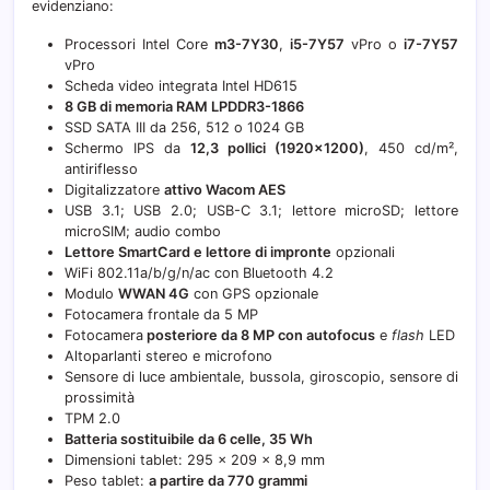
evidenziano:
Processori Intel Core
m3-7Y30
,
i5-7Y57
vPro o
i7-7Y57
vPro
Scheda video integrata Intel HD615
8 GB di memoria RAM LPDDR3-1866
SSD SATA III da 256, 512 o 1024 GB
Schermo IPS da
12,3 pollici (1920×1200)
, 450 cd/m²,
antiriflesso
Digitalizzatore
attivo Wacom AES
USB 3.1; USB 2.0; USB-C 3.1; lettore microSD; lettore
microSIM; audio combo
Lettore SmartCard e lettore di impronte
opzionali
WiFi 802.11a/b/g/n/ac con Bluetooth 4.2
Modulo
WWAN 4G
con GPS opzionale
Fotocamera frontale da 5 MP
Fotocamera
posteriore da 8 MP con autofocus
e
flash
LED
Altoparlanti stereo e microfono
Sensore di luce ambientale, bussola, giroscopio, sensore di
prossimità
TPM 2.0
Batteria sostituibile da 6 celle, 35 Wh
Dimensioni tablet: 295 x 209 x 8,9 mm
Peso tablet:
a partire da 770 grammi