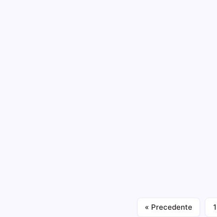
Table
l'ATI
B
TIM att
XE500 c
italiano
Notizie ed Articoli
Offerte
« Precedente
1