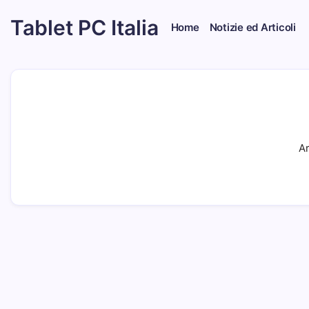
Skip
Tablet PC Italia
to
Home
Notizie ed Articoli
content
Dal
2003
dedicato
esclusivamente
ai
Tablet
PC
Ar