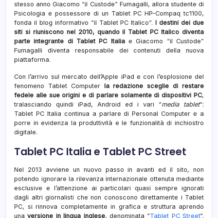
stesso anno Giacomo “il Custode” Fumagalli, allora studente di
Psicologia e possessore di un Tablet PC HP-Compaq tc1100,
fonda il blog informativo “il Tablet PC Italico”.
I destini dei due
siti si riuniscono nel 2010, quando il Tablet PC Italico diventa
parte integrante di Tablet PC Italia
e Giacomo “il Custode”
Fumagalli diventa responsabile dei contenuti della nuova
piattaforma.
Con l’arrivo sul mercato dell’Apple iPad e con l’esplosione del
fenomeno Tablet Computer
la redazione sceglie di restare
fedele alle sue origini e di parlare solamente di dispositivi PC
,
tralasciando quindi iPad, Android ed i vari “
media tablet
“:
Tablet PC Italia continua a parlare di Personal Computer e a
porre in evidenza la produttività e le funzionalità di inchiostro
digitale.
Tablet PC Italia e Tablet PC Street
Nel 2013 avviene un nuovo passo in avanti ed il sito, non
potendo ignorare la rilevanza internazionale ottenuta mediante
esclusive e l’attenzione ai particolari quasi sempre ignorati
dagli altri giornalisti che non conoscono direttamente i Tablet
PC, si rinnova completamente in grafica e struttura aprendo
una
versione in lingua inglese
, denominata “
Tablet PC Street
“.