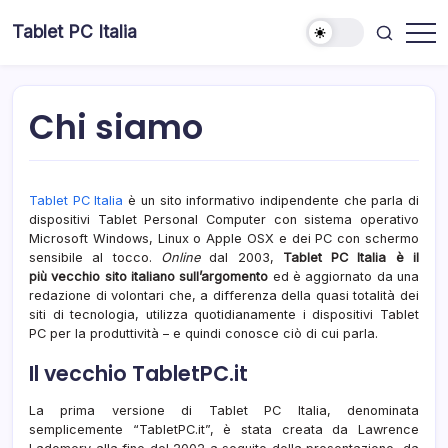
Skip
Tablet PC Italia
to
Dal
content
2003
dedicato
esclusivamente
ai
Chi siamo
Tablet
PC
Tablet PC Italia
è un sito informativo indipendente che parla di
dispositivi Tablet Personal Computer con sistema operativo
Microsoft Windows, Linux o Apple OSX e dei PC con schermo
sensibile al tocco.
Online
dal 2003,
Tablet PC Italia è il
più vecchio sito italiano sull’argomento
ed è aggiornato da una
redazione di volontari che, a differenza della quasi totalità dei
siti di tecnologia, utilizza quotidianamente i dispositivi Tablet
PC per la produttività – e quindi conosce ciò di cui parla.
Il vecchio TabletPC.it
La prima versione di Tablet PC Italia, denominata
semplicemente “TabletPC.it”, è stata creata da Lawrence