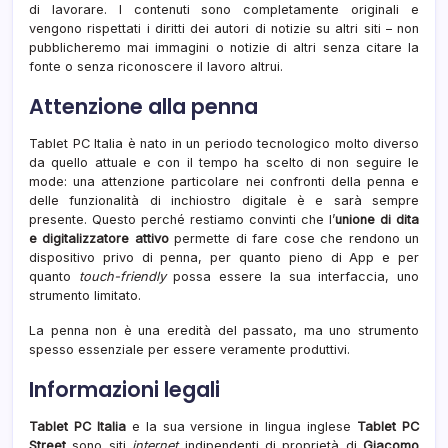
di lavorare. I contenuti sono completamente originali e
vengono rispettati i diritti dei autori di notizie su altri siti – non
pubblicheremo mai immagini o notizie di altri senza citare la
fonte o senza riconoscere il lavoro altrui.
Attenzione alla penna
Tablet PC Italia è nato in un periodo tecnologico molto diverso
da quello attuale e con il tempo ha scelto di non seguire le
mode: una attenzione particolare nei confronti della penna e
delle funzionalità di inchiostro digitale è e sarà sempre
presente. Questo perché restiamo convinti che l’
unione di dita
e digitalizzatore attivo
permette di fare cose che rendono un
dispositivo privo di penna, per quanto pieno di App e per
quanto
touch-friendly
possa essere la sua interfaccia, uno
strumento limitato.
La penna non è una eredità del passato, ma uno strumento
spesso essenziale per essere veramente produttivi.
Informazioni legali
Tablet PC Italia
e la sua versione in lingua inglese
Tablet PC
Street
sono siti
internet
indipendenti di proprietà di
Giacomo