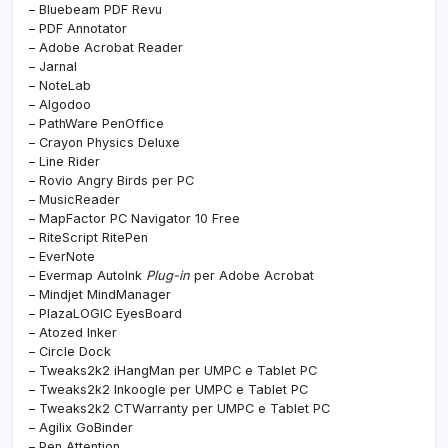
– Bluebeam PDF Revu
– PDF Annotator
– Adobe Acrobat Reader
– Jarnal
– NoteLab
– Algodoo
– PathWare PenOffice
– Crayon Physics Deluxe
– Line Rider
– Rovio Angry Birds per PC
– MusicReader
– MapFactor PC Navigator 10 Free
– RiteScript RitePen
– EverNote
– Evermap AutoInk
Plug-in
per Adobe Acrobat
– Mindjet MindManager
– PlazaLOGIC EyesBoard
– Atozed Inker
– Circle Dock
– Tweaks2k2 iHangMan per UMPC e Tablet PC
– Tweaks2k2 Inkoogle per UMPC e Tablet PC
– Tweaks2k2 CTWarranty per UMPC e Tablet PC
– Agilix GoBinder
– Pen Attention