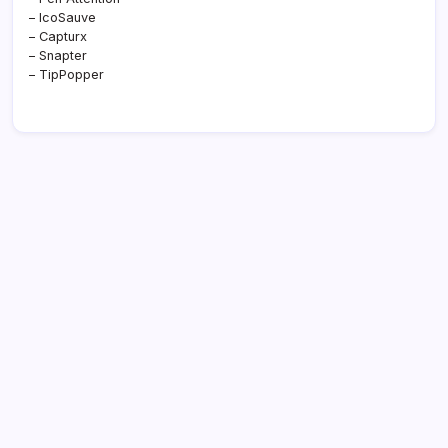
– IcoSauve
– Capturx
– Snapter
– TipPopper
Archivi
Categorie