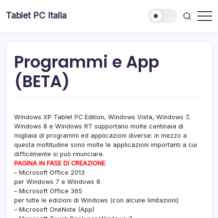
Skip
Tablet PC Italia
to
Dal
content
2003
dedicato
esclusivamente
ai
Programmi e App
Tablet
PC
(BETA)
Windows XP Tablet PC Edition, Windows Vista, Windows 7,
Windows 8 e Windows RT supportano molte centinaia di
migliaia di programmi ed applicazioni diverse: in mezzo a
questa moltitudine sono molte le applicazioni importanti a cui
difficilmente si può rinunciare.
PAGINA IN FASE DI CREAZIONE
– Microsoft Office 2013
per Windows 7 e Windows 8
– Microsoft Office 365
per tutte le edizioni di Windows (con alcune limitazioni)
– Microsoft OneNote (App)