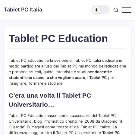
Skip
Tablet PC Italia
to
Dal
content
2003
dedicato
esclusivamente
ai
Tablet PC Education
Tablet
PC
Tablet PC Education è la sezione di Tablet PC Italia dedicata in
modo particolare all’uso dei Tablet PC nel mondo dell’educazione
e propone articoli, guide, interviste e studi
per docenti e
studenti che usano, o che vogliono usare, i Tablet PC
per
insegnare, formare e studiare.
C’era una volta il Tablet PC
Universitario…
Tablet PC Education nasce come successore del Tablet PC
Universitario, blog informatico creato nel 2008 da Giacomo “il
Custode” Fumagalli come “costola” del Tablet PC Italico. La
differenza maggiore tra il Tablet PC Universitario e
Tablet PC