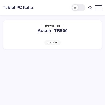
Skip
Tablet PC Italia
to
Dal
content
2003
dedicato
esclusivamente
ai
Browse Tag
Tablet
Accent TB900
PC
1 Article