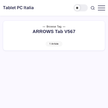
Skip
Tablet PC Italia
to
Dal
content
2003
dedicato
esclusivamente
ai
Browse Tag
Tablet
ARROWS Tab V567
PC
1 Article