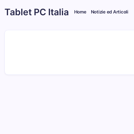
Skip
Tablet PC Italia
to
Home
Notizie ed Articoli
content
Dal
2003
dedicato
esclusivamente
ai
Tablet
PC