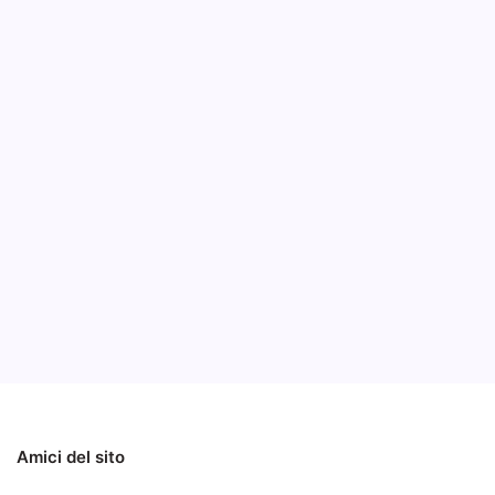
Acer 
video
B
Acer pre
macchina
che nell
Notizie
Notizie ed Articoli
Amici del sito