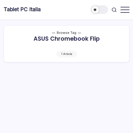
Skip
Tablet PC Italia
to
Dal
content
2003
dedicato
esclusivamente
ai
Browse Tag
Tablet
ASUS Chromebook Flip
PC
1 Article