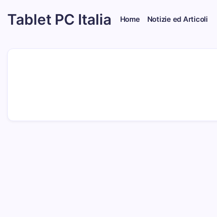
Skip
Tablet PC Italia
to
Home
Notizie ed Articoli
content
Dal
2003
dedicato
esclusivamente
ai
Tablet
PC