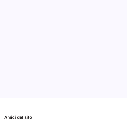
Waco
una p
B
Annuncia
penna “u
moderni 
dollari.
Notizie
Notizie ed Articoli
Amici del sito