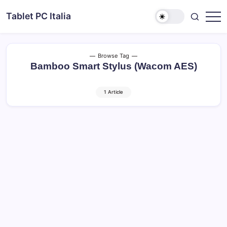
Skip
Tablet PC Italia
to
Dal
content
2003
dedicato
esclusivamente
ai
Browse Tag
Tablet
Bamboo Smart Stylus (Wacom AES)
PC
1 Article