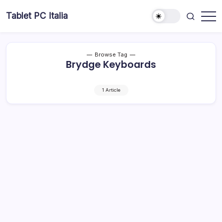
Skip
Tablet PC Italia
to
Dal
content
2003
dedicato
esclusivamente
ai
Browse Tag
Tablet
Brydge Keyboards
PC
1 Article