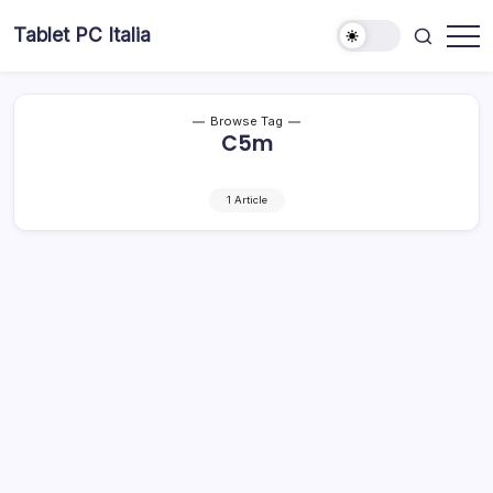
Skip
Tablet PC Italia
to
Dal
content
2003
dedicato
esclusivamente
ai
Browse Tag
Tablet
C5m
PC
1 Article