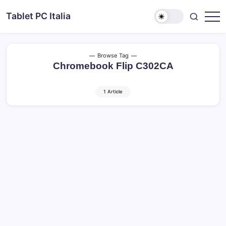
Skip
Tablet PC Italia
to
Dal
content
2003
dedicato
esclusivamente
ai
Browse Tag
Tablet
Chromebook Flip C302CA
PC
1 Article