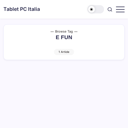
Skip
Tablet PC Italia
to
Dal
content
2003
dedicato
esclusivamente
ai
Browse Tag
Tablet
E FUN
PC
1 Article