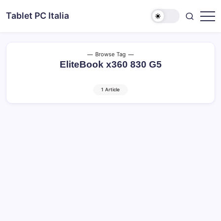
Skip
Tablet PC Italia
to
Dal
content
2003
dedicato
esclusivamente
ai
Browse Tag
Tablet
EliteBook x360 830 G5
PC
1 Article