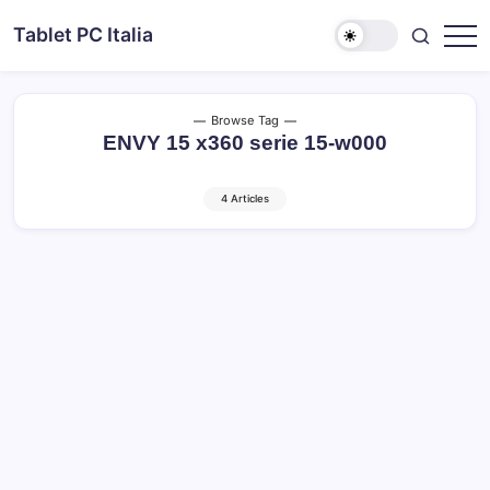
Skip
Tablet PC Italia
to
Dal
content
2003
dedicato
esclusivamente
ai
Browse Tag
Tablet
ENVY 15 x360 serie 15-w000
PC
4 Articles