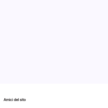
Prim
nuov
B
Un aggio
di Table
ed inedi
Notizie
Notizie ed Articoli
Amici del sito