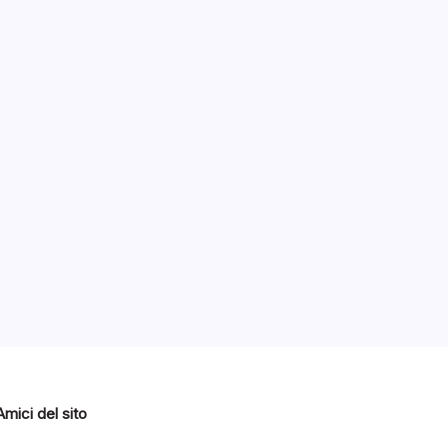
erie
ovo
2015
Amici del sito