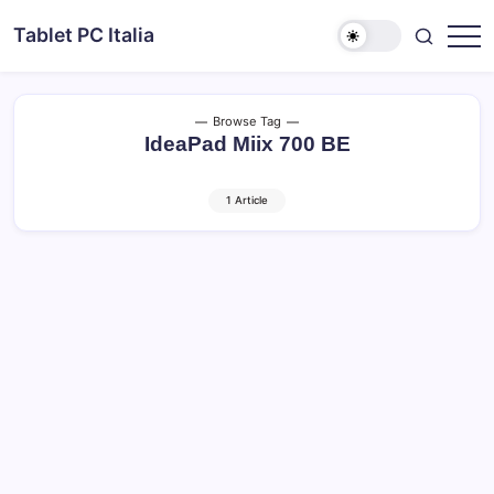
Skip
Tablet PC Italia
to
Dal
content
2003
dedicato
esclusivamente
ai
Browse Tag
Tablet
IdeaPad Miix 700 BE
PC
1 Article