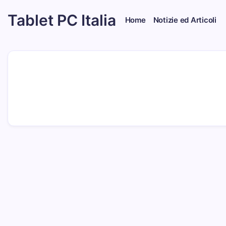
Skip
Tablet PC Italia
to
Home
Notizie ed Articoli
content
Dal
2003
dedicato
esclusivamente
ai
Tablet
PC