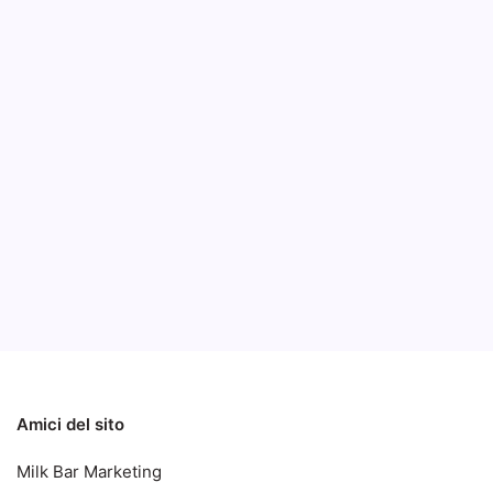
Leno
Lake
B
Senza un
IdeaPad 
Lake.
Notizie
Notizie ed Articoli
Amici del sito
Milk Bar Marketing