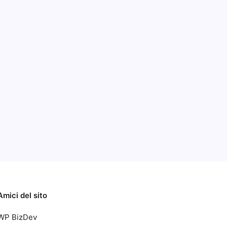
by
Categorie
vo
y
2016
Amici del sito
WP BizDev