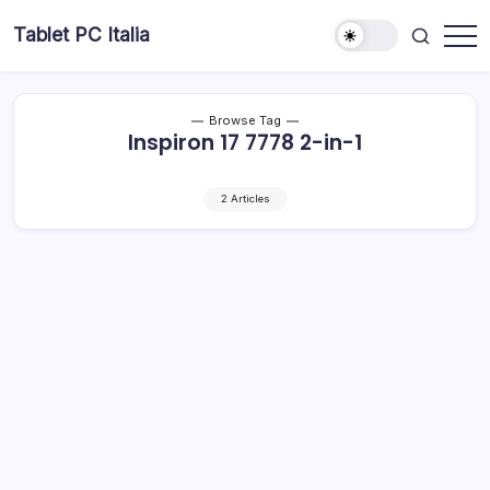
Skip
Tablet PC Italia
to
Dal
content
2003
dedicato
esclusivamente
ai
Browse Tag
Tablet
Inspiron 17 7778 2-in-1
PC
2 Articles