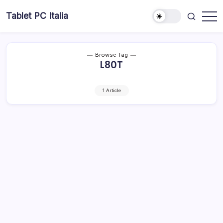
Skip
Tablet PC Italia
to
Dal
content
2003
dedicato
esclusivamente
ai
Browse Tag
Tablet
L80T
PC
1 Article