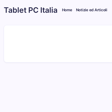
Skip
Tablet PC Italia
to
Home
Notizie ed Articoli
content
Dal
2003
dedicato
esclusivamente
ai
Tablet
PC