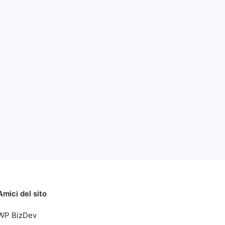
te
Categorie
2014
Amici del sito
WP BizDev