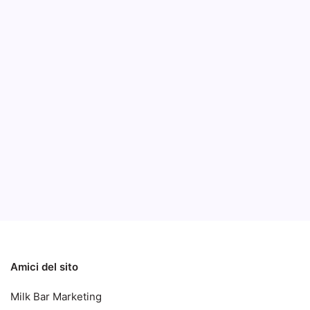
Panas
RZ4, 
B
Panasoni
version
schermo 
Notizie
Notizie ed Articoli
Amici del sito
Milk Bar Marketing