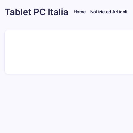
Skip
Tablet PC Italia
to
Home
Notizie ed Articoli
content
Dal
2003
dedicato
esclusivamente
ai
Tablet
PC