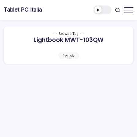
Skip
Tablet PC Italia
to
Dal
content
2003
dedicato
esclusivamente
ai
Browse Tag
Tablet
Lightbook MWT-103QW
PC
1 Article