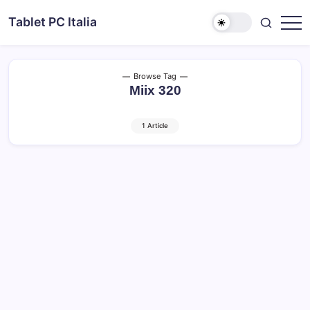
Skip
Tablet PC Italia
to
Dal
content
2003
dedicato
esclusivamente
ai
Browse Tag
Tablet
Miix 320
PC
1 Article