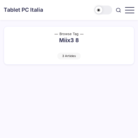
Skip
Tablet PC Italia
to
Dal
content
2003
dedicato
esclusivamente
ai
Browse Tag
Tablet
Miix3 8
PC
3 Articles