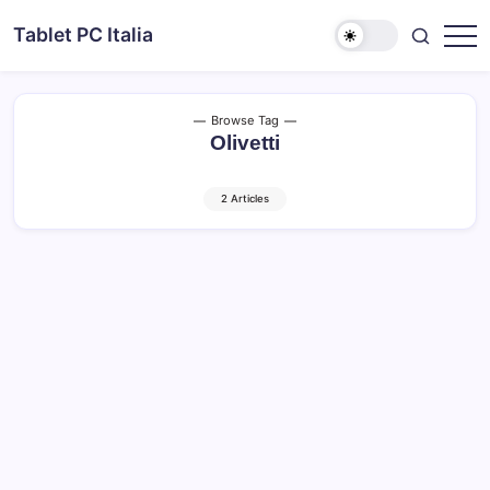
Skip
Tablet PC Italia
to
Dal
content
2003
dedicato
esclusivamente
ai
Browse Tag
Tablet
Olivetti
PC
2 Articles