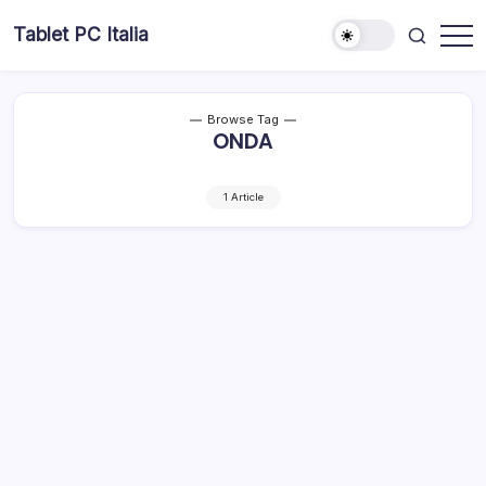
Skip
Tablet PC Italia
to
Dal
content
2003
dedicato
esclusivamente
ai
Browse Tag
Tablet
ONDA
PC
1 Article