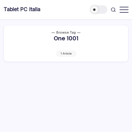
Skip
Tablet PC Italia
to
Dal
content
2003
dedicato
esclusivamente
ai
Browse Tag
Tablet
One 1001
PC
1 Article