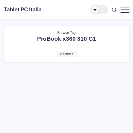
Skip
Tablet PC Italia
to
Dal
content
2003
dedicato
esclusivamente
ai
Browse Tag
Tablet
ProBook x360 310 G1
PC
2 Articles