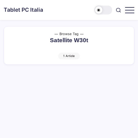
Skip
Tablet PC Italia
to
Dal
content
2003
dedicato
esclusivamente
ai
Browse Tag
Tablet
Satellite W30t
PC
1 Article