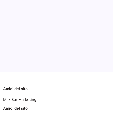
Fiere
Notizie
Notizie ed Articoli
Settembre 10, 2013
Archivi
Categorie
Amici del sito
Milk Bar Marketing
Amici del sito