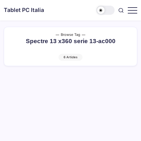
Skip
Tablet PC Italia
to
Dal
content
2003
dedicato
esclusivamente
ai
Browse Tag
Tablet
Spectre 13 x360 serie 13-ac000
PC
6 Articles