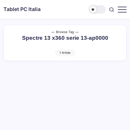
Skip
Tablet PC Italia
to
Dal
content
2003
dedicato
esclusivamente
ai
Browse Tag
Tablet
Spectre 13 x360 serie 13-ap0000
PC
1 Article