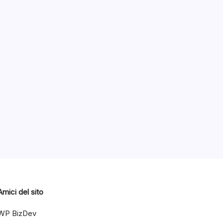
on
Categorie
2018
Amici del sito
WP BizDev