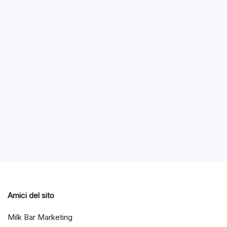
Spec
scoc
B
L’azien
nuovo, in
(serie 1
bassiss
Notizie
Amici del sito
Milk Bar Marketing