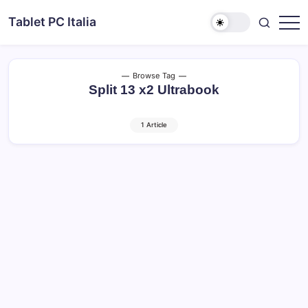
Skip
Tablet PC Italia
to
Dal
content
2003
dedicato
esclusivamente
ai
Browse Tag
Tablet
Split 13 x2 Ultrabook
PC
1 Article