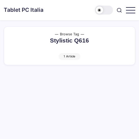
Skip
Tablet PC Italia
to
Dal
content
2003
dedicato
esclusivamente
ai
Browse Tag
Tablet
Stylistic Q616
PC
1 Article