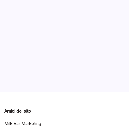
Acer
Swit
B
Durante 
successo
guadagna
penna.
Notizie
Notizie ed Articoli
Amici del sito
Milk Bar Marketing