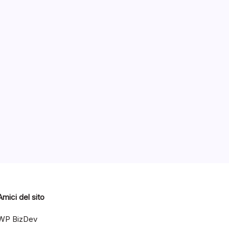
o
Categorie
il
va
2017
Amici del sito
WP BizDev